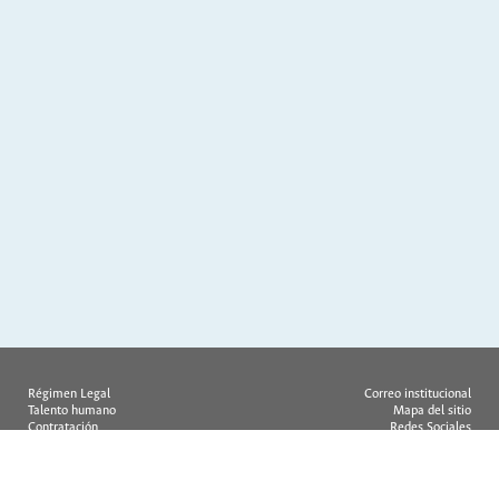
Régimen Legal
Correo institucional
Talento humano
Mapa del sitio
Contratación
Redes Sociales
Ofertas de empleo
FAQ
Rendición de cuentas
Quejas y reclamos
Concurso docente
Atención en línea
Pago Virtual
Encuesta