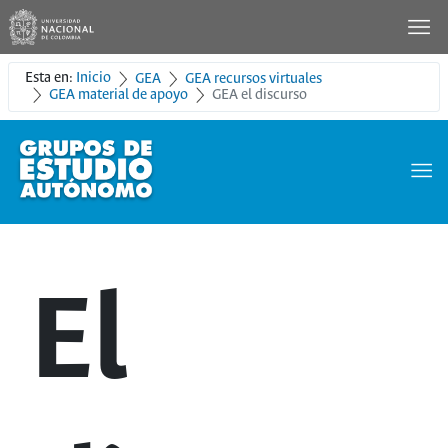
Esta en:
Inicio
GEA
GEA recursos virtuales
GEA material de apoyo
GEA el discurso
El