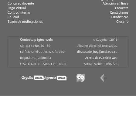
Concurso docente
Atención en línea
Pago Virtual
Encuesta
Control interno
Contáctenos
Calidad
Estadísticas
Buzón de notificaciones
Glosario
Contacto página web:
© Copyright 2019
Carrera 45 No. 26 - 85
Algunos derechos reservados.
Edificio Uriel Gutierrez Ofc. 225
diracasede_bog@unal.edu.co
Bogotá D.C., Colombia
Acerca de este sitio web
(+57 1) 601 316 5000 Ext. 18369
Actualización: 10/02/23