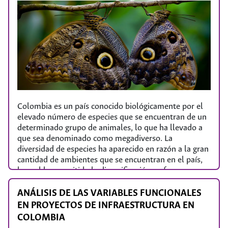
cuidado para afrontar la experiencia de abordar
personas gravemente enfermas, moribundos, así
como a sus familias.
Colombia es un país conocido biológicamente por el
elevado número de especies que se encuentran de un
determinado grupo de animales, lo que ha llevado a
que sea denominado como megadiverso. La
diversidad de especies ha aparecido en razón a la gran
cantidad de ambientes que se encuentran en el país,
lo cual ha permitido la diversificación en formas
animales y en tipos de adaptación. Las diferentes
adaptaciones de los animales son consideradas en los
ANÁLISIS DE LAS VARIABLES FUNCIONALES
cursos en una forma fragmentaria o sin contexto, en
EN PROYECTOS DE INFRAESTRUCTURA EN
asignaturas como Fisiología animal, Taxonomía o
COLOMBIA
Ecología. El curso pretende dar a conocer y tratar un