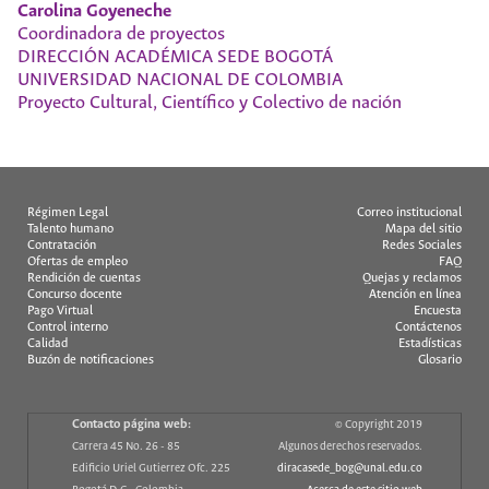
Carolina Goyeneche
Coordinadora de proyectos
DIRECCIÓN ACADÉMICA SEDE BOGOTÁ
UNIVERSIDAD NACIONAL DE COLOMBIA
Proyecto Cultural, Científico y Colectivo de nación
Régimen Legal
Correo institucional
Talento humano
Mapa del sitio
Contratación
Redes Sociales
Ofertas de empleo
FAQ
Rendición de cuentas
Quejas y reclamos
Concurso docente
Atención en línea
Pago Virtual
Encuesta
Control interno
Contáctenos
Calidad
Estadísticas
Buzón de notificaciones
Glosario
Contacto página web:
© Copyright 2019
Carrera 45 No. 26 - 85
Algunos derechos reservados.
Edificio Uriel Gutierrez Ofc. 225
diracasede_bog@unal.edu.co