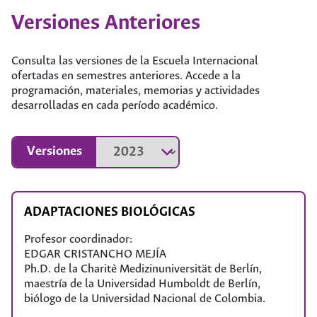
Versiones Anteriores
Describir la filosofía del cuidado paliativo en la
Consulta las versiones de la Escuela Internacional
atención primaria, incluyendo las dimensiones
ofertadas en semestres anteriores. Accede a la
físicas, psicoespiritual, social y emocional del
programación, materiales, memorias y actividades
cuidado del paciente.
desarrolladas en cada período académico.
Utilizar herramientas basadas en la evidencia para
llevar una evaluación holística de salud y manejo de
síntomas.
Versiones
Contar con herramientas de comunicación efectiva y
compasiva con pacientes, familias y miembros del
equipo interprofesional acerca de cuidado paliativo.
Reflexionar sobre los propios valores éticos,
ADAPTACIONES BIOLÓGICAS
culturales y espirituales y su influencia en las
relaciones en el ámbito de los cuidados paliativos.
Profesor coordinador:
Contar con herramientas para colaborar de forma
EDGAR CRISTANCHO MEJÍA
eficaz dentro del equipo interprofesional en la
Ph.D. de la Charitè Medizinuniversität de Berlín,
coordinación de la prestación de cuidados paliativos
maestría de la Universidad Humboldt de Berlín,
de alta calidad en todos los entornos sanitarios.
biólogo de la Universidad Nacional de Colombia.
Identificar prácticas de comportamientos de auto