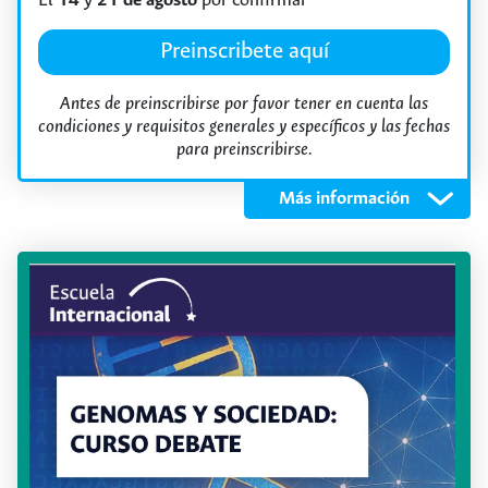
El
14
y
21 de agosto
por confirmar
Preinscribete aquí
Antes de preinscribirse por favor tener en cuenta las
condiciones y requisitos generales y específicos y las fechas
para preinscribirse.
Objetivos
Programa
Requisitos
Más información
Objetivo general
Fortalecer en las personas participantes
conocimientos, habilidades críticas y prácticas
ético- políticas para comprender el sistema de
opresión racial y las múltiples expresiones de los
racismos que afectan a personas, comunidades y
pueblos étnico-raciales, desde una perspectiva