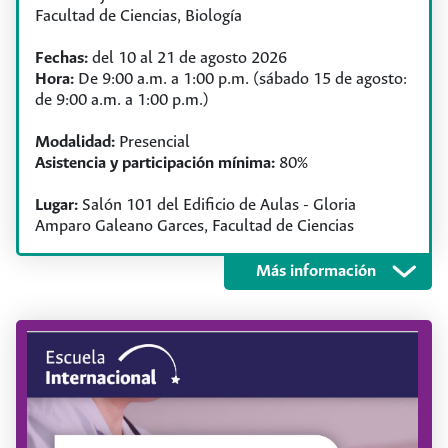
Facultad de Ciencias, Biología
Puesta en práctica de valores democráticos
relacionados con la igualdad, el derecho a no ser
Fechas:
del 10 al 21 de agosto 2026
discriminado, el respeto y reconocimiento a la
Hora:
De 9:00 a.m. a 1:00 p.m. (sábado 15 de agosto:
diferencia, el multiculturalismo crítico y los
antirracismos.
de 9:00 a.m. a 1:00 p.m.)
Modalidad:
Presencial
Asistencia y participación mínima:
80%
Lugar:
Salón 101 del Edificio de Aulas - Gloria
Amparo Galeano Garces, Facultad de Ciencias
Objetivos
Programa
Requisitos
Más información
Objetivo general
Analizar y debatir las implicaciones sociales y éticas
de temas actuales en genómica. Explorar las