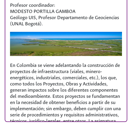
amplio espectro de adaptaciones de los animales a los
Profesor coordinador:
diferentes ambientes que encontramos en la
MODESTO PORTILLA GAMBOA
geografía nacional, desde el nivel molecular pasando
Geólogo UIS, Profesor Departamento de Geociencias
por el nivel orgánico hasta el nivel sistémico.
(UNAL Bogotá).
Fechas
Modalidad
Del 21 de Julio al 4 de
Presencial
3 créditos académicos UNAL
Agosto 2023 de 9:00 a.m.
a 5:00 p.m.
En Colombia se viene adelantando la construcción de
proyectos de infraestructura (viales, minero-
energéticos, industriales, comerciales, etc.), los que,
como todos los Proyectos, Obras y Actividades,
generan impactos sobre los diferentes componentes
del medioambiente. Estos proyectos se fundamentan
en la necesidad de obtener beneficios a partir de su
implementación; sin embargo, deben cumplir con una
serie de procedimientos y requisitos administrativos,
técnicos, jurídico-legales, entre otros. La asignatura
que se propone ofrecer en la Escuela Internacional