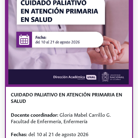
herramientas que la genómica nos da para
entender a los humanos y el ambiente y los riesgos
que estas herramientas implican.
Objetivos específicos
Brindar herramientas para entender las bases teóricas
detrás de los últimos avances en genómica.
Orientar a los estudiantes en la lectura y análisis
crítico de artículos primarios.
Guiar un debate abierto, con mentalidad científica,
sobre intersecciones entre genoma y sociedad.
CUIDADO PALIATIVO EN ATENCIÓN PRIMARIA EN
SALUD
Docente coordinador:
Gloria Mabel Carrillo G.
Facultad de Enfermería, Enfermería
Fechas:
del 10 al 21 de agosto 2026