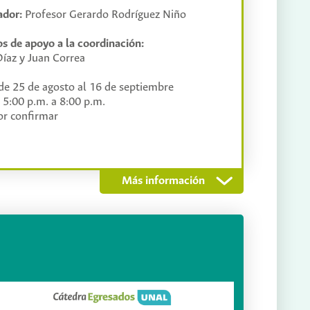
ador:
Profesor Gerardo Rodríguez Niño
s de apoyo a la coordinación:
íaz y Juan Correa
de 25 de agosto al 16 de septiembre
 5:00 p.m. a 8:00 p.m.
r confirmar
Más información
cnológicas más influyentes de la actualidad.
iencias hasta las humanidades. No obstante,
reservado para especialistas. Este curso
mientas conceptuales y prácticas a
uen y evalúen críticamente estas tecnologías