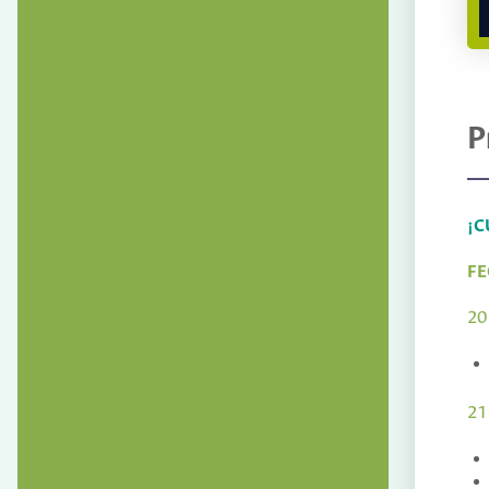
P
¡C
FE
20
21