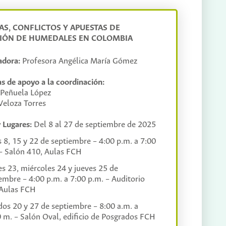
rso:
amentos de los LLM, Aplicaciones de los LLM,
AS, CONFLICTOS Y APUESTAS DE
 sociedades y sus formas de pensamiento. No
IÓN DE HUMEDALES EN COLOMBIA
 necesidad de superar los modos de la
ión y segregación disciplinar a la de la
rabajo colaborativo entre los participantes.
o colaborativo. Y en las disciplinas
adora:
Profesora Angélica María Gómez
imiento.
s de apoyo a la coordinación:
rticipativos y diversos. Así mismo, busca
 Peñuela López
ologías y modelos pedagógicos obsoletos,
 Veloza Torres
s y/o mejorados. En esta transformación
es por igual. Lo anterior para el desarrollo
 Lugares:
Del 8 al 27 de septiembre de 2025
icas
 8, 15 y 22 de septiembre – 4:00 p.m. a 7:00
– Salón 410, Aulas FCH
s 23, miércoles 24 y jueves 25 de
embre – 4:00 p.m. a 7:00 p.m. – Auditorio
s escenarios a partir de la obra
 Aulas FCH
e Colombia.
os 20 y 27 de septiembre – 8:00 a.m. a
 m. – Salón Oval, edificio de Posgrados FCH
producción de un proyecto cultural en el