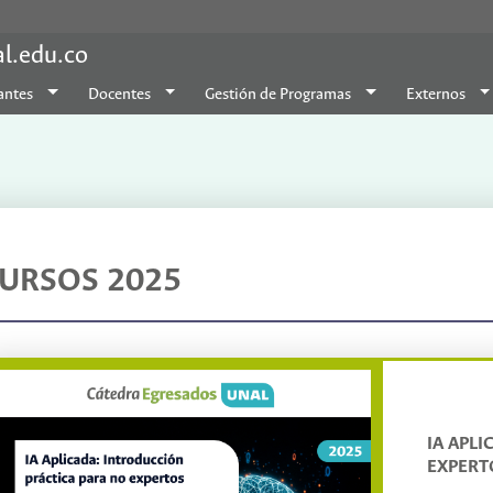
al.edu.co
antes
Docentes
Gestión de Programas
Externos
URSOS 2025
IA APL
EXPERT