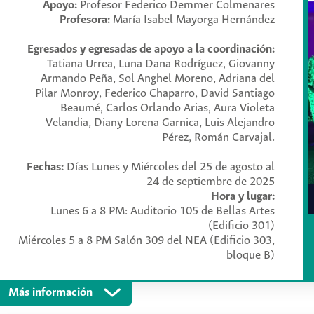
en su vida profesional y ciudadana. Formar estudiantes que e
Apoyo:
Profesor Federico Demmer Colmenares
les permitirá tomar decisiones informadas y liderar procesos 
Profesora:
María Isabel Mayorga Hernández
responsabilidad social.
Egresados y egresadas de apoyo a la coordinación:
La Inteligencia Artificial (IA) representa una de las fuerzas te
Tatiana Urrea, Luna Dana Rodríguez, Giovanny
Su impacto es transversal a todas las disciplinas, desde las c
Armando Peña, Sol Anghel Moreno, Adriana del
muchas personas aún ven la IA como una caja negra o un tema 
Pilar Monroy, Federico Chaparro, David Santiago
busca democratizar el conocimiento de la IA, brindando herra
Beaumé, Carlos Orlando Arias, Aura Violeta
estudiantes de todas las carreras para que comprendan, apliq
Velandia, Diany Lorena Garnica, Luis Alejandro
en su vida profesional y ciudadana. Formar estudiantes que e
Pérez, Román Carvajal.
les permitirá tomar decisiones informadas y liderar procesos 
responsabilidad social.
Fechas:
Días Lunes y Miércoles del 25 de agosto al
24 de septiembre de 2025
Hora y lugar:
Objetivo
Lunes 6 a 8 PM: Auditorio 105 de Bellas Artes
(Edificio 301)
Miércoles 5 a 8 PM Salón 309 del NEA (Edificio 303,
Capacitar a los estudiantes para que comprendan qué es la Int
bloque B)
nivel conceptual, sus aplicaciones prácticas en la vida cotidian
sociales que presenta, fomentando un uso responsable y crític
Más información
Objetivos
Programa
Panelistas
Requisitos