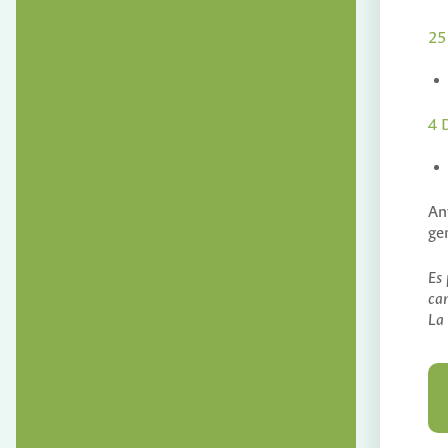
25
4 
An
ge
Es 
can
La 