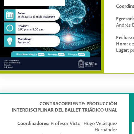
Coordin
Egresado
Andrés D
Fechas:
Hora:
de
Lugar:
po
Objetivos
Programa
Panelistas
Requisitos
CONTRACORRIENTE: PRODUCCIÓN
La Inteligencia Artificial (IA) representa una de las fuerzas te
INTERDISCIPLINAR DEL BALLET TRIÁDICO UNAL
Su impacto es transversal a todas las disciplinas, desde las c
muchas personas aún ven la IA como una caja negra o un tema 
busca democratizar el conocimiento de la IA, brindando herra
Coordinadores:
Profesor Víctor Hugo Velásquez
estudiantes de todas las carreras para que comprendan, apliq
Hernández